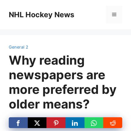
Skip
to
NHL Hockey News
Menu
content
General 2
Why reading
newspapers are
more preferred by
older means?