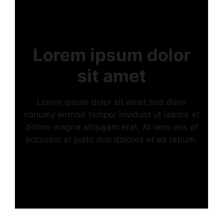
Lorem ipsum dolor
sit amet
Lorem ipsum dolor sit amet,sed diam
nonumy eirmod tempor invidunt ut labore et
dolore magna aliquyam erat, At vero eos et
accusam et justo duo dolores et ea rebum.