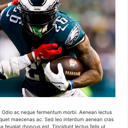
it. Odio ac neque fermentum morbi. Aenean lectus
 aliquet maecenas ac. Sed leo interdum aenean cras
a feugiat rhoncus est. Tincidunt lectus felis ut