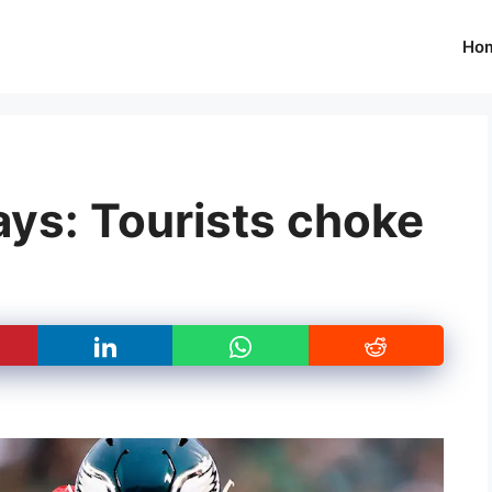
Ho
ays: Tourists choke