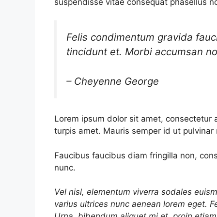
suspendisse vitae consequat phasellus n
Felis condimentum gravida fauc
tincidunt et. Morbi accumsan no
– Cheyenne George
Lorem ipsum dolor sit amet, consectetur a
turpis amet. Mauris semper id ut pulvinar 
Faucibus faucibus diam fringilla non, cons
nunc.
Vel nisl, elementum viverra sodales euismo
varius ultrices nunc aenean lorem eget. Fe
Urna, bibendum aliquet mi et, proin etiam