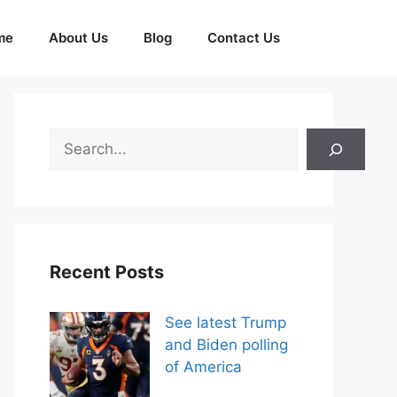
me
About Us
Blog
Contact Us
Search
Recent Posts
See latest Trump
and Biden polling
of America